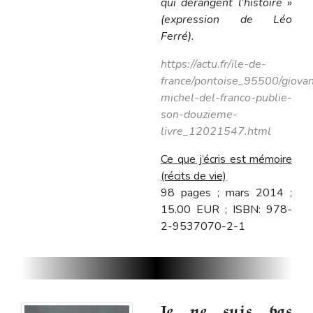
qui dérangent l’histoire »
(expression de Léo
Ferré).
https://actu.fr/ile-de-
france/pontoise_95500/giovan
michel-del-franco-publie-
son-douzieme-
livre_12021547.html
Ce que j’écris est mémoire
(récits de vie)
98 pages ; mars 2014 ;
15.00 EUR ; ISBN: 978-
2-9537070-2-1
Je ne suis pas